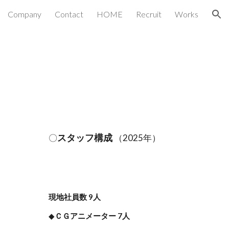
Company
Contact
HOME
Recruit
Works
ion
スタッフ構成
〇
（20
25
年）
現地社員数
9
人
◆
ＣＧアニメーター
7
人