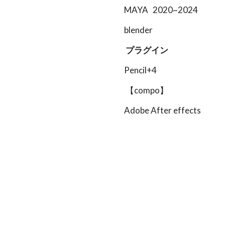
MAYA 2020~2024
blender
プラグイン
Pencil+
4
【
compo
】
Adobe After effects