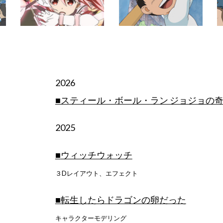
202
6
■スティール・ボール・ラン ジョジョの
202
5
■
ウィッチウォッチ
３Dレイアウト、エフェクト
■転生したらドラゴンの卵だった
キャラクターモデリング