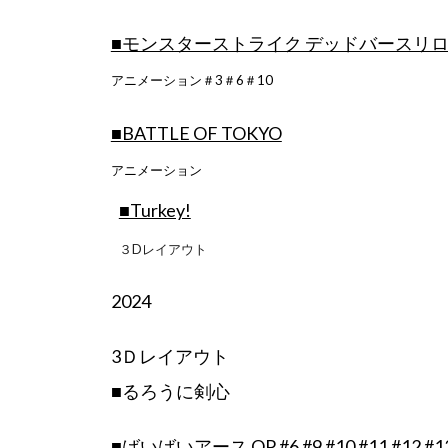
■モンスターストライク デッドバースリ
アニメーション＃3＃6＃10
■BATTLE OF TOKYO
アニメーション
■Turkey!
３Dレイアウト
202
4
3Ｄレイアウト
■るろうに剣心
■ばいばいアース OP #6 #9 #10 #11 #12 #13