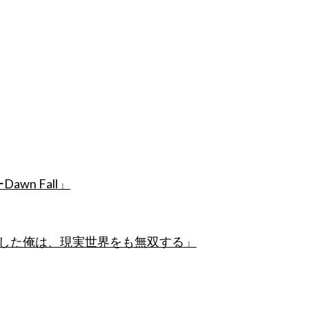
n Fall」
した俺は、現実世界をも無双する
」