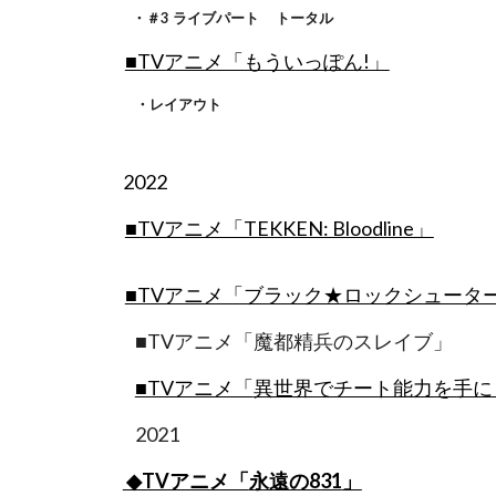
・
＃3 ライブパート トータル
■TVアニメ「もういっぽん!」
・
レイアウト
202
2
■TVアニメ「TEKKEN: Bloodline」
■TVアニメ「ブラック★ロックシューターDaw
■TVアニメ「魔都精兵のスレイブ」
■TVアニメ「
異世界でチート能力を手に
202
1
◆TVアニメ「
永遠の831
」